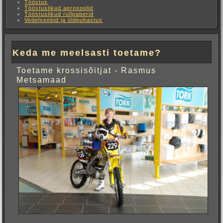
Tööstus
Tööstuslikud aerosoolid
Tööstuslikud rullpaberid
Vedelseebid ja üldpuhastus
Keda me meelsasti toetame?
Toetame krossisõitjat - Rasmus
Metsamaad