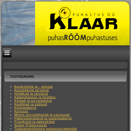
TOOTEGRUPID
Autokeemia ja - pesula
Autotöökoja tarvikud
Hoidikud ja tarvikud
Kätepuhastus ja hooldus
Kindad ja turvajalatsid
Kiudlinad ja kaltsud
Köögipaberid
Koristus
Mesto survepihustid ja varuosad
Paberkäterätikud ja tualettpaberid
Prügikotid ja pakkekiled
Sutter Professional
Toiduainetööstuse puhastusvahendid