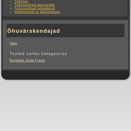
Tööstus
Tööstuslikud aerosoolid
Tööstuslikud rullpaberid
Vedelseebid ja üldpuhastus
Õhuvärskendajad
Üles
Tooted selles kategoorias
Dreumex Gold Fresh