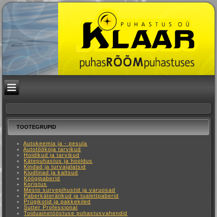
TOOTEGRUPID
Autokeemia ja - pesula
Autotöökoja tarvikud
Hoidikud ja tarvikud
Kätepuhastus ja hooldus
Kindad ja turvajalatsid
Kiudlinad ja kaltsud
Köögipaberid
Koristus
Mesto survepihustid ja varuosad
Paberkäterätikud ja tualettpaberid
Prügikotid ja pakkekiled
Sutter Professional
Toiduainetööstuse puhastusvahendid